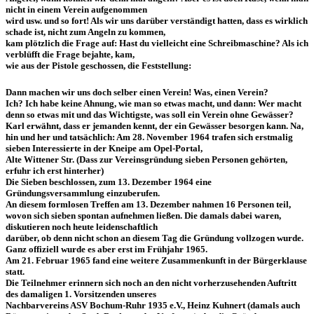
nicht in einem Verein aufgenommen
wird usw. und so fort! Als wir uns darüber verständigt hatten, dass es wirklich
schade ist, nicht zum Angeln zu kommen,
kam plötzlich die Frage auf: Hast du vielleicht eine Schreibmaschine? Als ich
verblüfft die Frage bejahte, kam,
wie aus der Pistole geschossen, die Feststellung:
Dann machen wir uns doch selber einen Verein! Was, einen Verein?
Ich? Ich habe keine Ahnung, wie man so etwas macht, und dann: Wer macht
denn so etwas mit und das Wichtigste, was soll ein Verein ohne Gewässer?
Karl erwähnt, dass er jemanden kennt, der ein Gewässer besorgen kann. Na,
hin und her und tatsächlich: Am 28. November 1964 trafen sich erstmalig
sieben Interessierte in der Kneipe am Opel-Portal,
Alte Wittener Str. (Dass zur Vereinsgründung sieben Personen gehörten,
erfuhr ich erst hinterher)
Die Sieben beschlossen, zum 13. Dezember 1964 eine
Gründungsversammlung einzuberufen.
An diesem formlosen Treffen am 13. Dezember nahmen 16 Personen teil,
wovon sich sieben spontan aufnehmen ließen. Die damals dabei waren,
diskutieren noch heute leidenschaftlich
darüber, ob denn nicht schon an diesem Tag die Gründung vollzogen wurde.
Ganz offiziell wurde es aber erst im Frühjahr 1965.
Am 21. Februar 1965 fand eine weitere Zusammenkunft in der Bürgerklause
statt.
Die Teilnehmer erinnern sich noch an den nicht vorherzusehenden Auftritt
des damaligen 1. Vorsitzenden unseres
Nachbarvereins ASV Bochum-Ruhr 1935 e.V., Heinz Kuhnert (damals auch