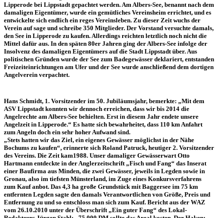
Lipperode bei Lippstadt gepachtet werden. Am Albers-See, benannt nach dem
damaligen Eigentümer, wurde ein gemütliches Vereinsheim errichtet, und es
entwickelte sich endlich ein reges Vereinsleben. Zu dieser Zeit wuchs der
Verein auf sage und schreibe 350 Mitglieder. Der Vorstand versuchte damals,
den See in Lipperode zu kaufen. Allerdings reichten letztlich noch nicht die
Mittel dafür aus. In den späten 80er Jahren ging der Albers-See infolge der
Insolvenz des damaligen Eigentümers auf die Stadt Lippstadt über. Aus
politischen Gründen wurde der See zum Badegewässer deklariert, entstanden
Freizeiteinrichtungen am Ufer und der See wurde anschließend dem dortigen
Angelverein verpachtet.
Hans Schmidt, 1. Vorsitzender im 50. Jubiläumsjahr, bemerkte: „Mit dem
ASV Lippstadt konnten wir dennoch erreichen, dass wir bis 2014 die
Angelrechte am Albers-See behielten. Erst in diesem Jahr endete unsere
Angelzeit in Lipperode.“ Es hatte sich bewahrheitet, dass 110 km Anfahrt
zum Angeln doch ein sehr hoher Aufwand sind.
„Stets hatten wir das Ziel, ein eigenes Gewässer möglichst in der Nähe
Bochums zu kaufen“, erinnerte sich Roland Patruck, heutiger 2. Vorsitzender
des Vereins. Die Zeit kam1988. Unser damaliger Gewässerwart Otto
Hartmann entdeckte in der Anglerzeitschrift „Fisch und Fang“ das Inserat
einer Baufirma aus Minden, die zwei Gewässer, jeweils in Legden sowie in
Gronau, also im tiefsten Münsterland, im Zuge eines Konkursverfahrens
zum Kauf anbot. Das 4,3 ha große Grundstück mit Baggersee im 75 km
entfernten Legden sagte den damals Verantwortlichen von Größe, Preis und
Entfernung zu und so entschloss man sich zum Kauf. Bericht aus der WAZ
vom 26.10.2010 unter der Überschrift „Ein guter Fang“ des Lokal-
Redakteurs Jürgen Stahl: „75.000 DM sollte das Areal kosten. Der Haken: