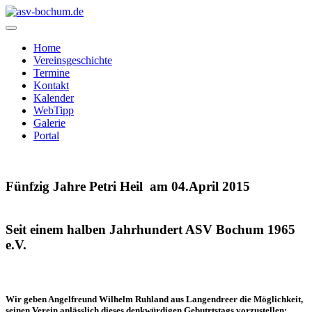
Home
Vereinsgeschichte
Termine
Kontakt
Kalender
WebTipp
Galerie
Portal
Fünfzig Jahre Petri Heil am 04.April 2015
Seit einem halben Jahrhundert ASV Bochum 1965
e.V.
Wir geben Angelfreund Wilhelm Ruhland aus Langendreer die Möglichkeit,
seinen Verein anlässlich dieses denkwürdigen Gebutrtstags vorzustellen: