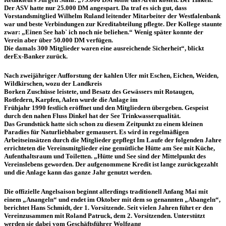
Der ASV hatte nur 25.000 DM angespart. Da traf es sich gut, dass
Vorstandsmitglied Wilhelm Ruland leitender Mitarbeiter der Westfalenbank
war und beste Verbindungen zur Kreditabteilung pflegte. Der Kollege staunte
zwar: „Einen See hab` ich noch nie beliehen.“ Wenig später konnte der
Verein aber über 50.000 DM verfügen.
Die damals 300 Mitglieder waren eine ausreichende Sicherheit“, blickt
derEx-Banker zurück.
Nach zweijähriger Aufforstung der kahlen Ufer mit Eschen, Eichen, Weiden,
Wildkirschen, wozu der Landkreis
Borken Zuschüsse leistete, und Besatz des Gewässers mit Rotaugen,
Rotfedern, Karpfen, Aalen wurde die Anlage im
Frühjahr 1990 festlich eröffnet und den Mitgliedern übergeben. Gespeist
durch den nahen Fluss Dinkel hat der See Trinkwasserqualität.
Das Grundstück hatte sich schon zu diesem Zeitpunkt zu einem kleinen
Paradies für Naturliebhaber gemausert. Es wird in regelmäßigen
Arbeitseinsätzen durch die Mitglieder gepflegt Im Laufe der folgenden Jahre
errichteten die Vereinsmitglieder eine gemütliche Hütte am See mit Küche,
Aufenthaltsraum und Toiletten. „Hütte und See sind der Mittelpunkt des
Vereinslebens geworden. Der aufgenommene Kredit ist lange zurückgezahlt
und die Anlage kann das ganze Jahr genutzt werden.
Die offizielle Angelsaison beginnt allerdings traditionell Anfang Mai mit
einem „Anangeln“ und endet im Oktober mit dem so genannten „Abangeln“,
berichtet Hans Schmidt, der 1. Vorsitzende. Seit vielen Jahren führt er den
Vereinzusammen mit Roland Patruck, dem 2. Vorsitzenden. Unterstützt
werden sie dabei vom Geschäftsführer Wolfgang