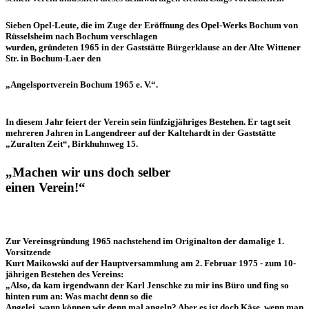
Sieben Opel-Leute, die im Zuge der Eröffnung des Opel-Werks Bochum von
Rüsselsheim nach Bochum verschlagen
wurden, gründeten 1965 in der Gaststätte Bürgerklause an der Alte Wittener
Str. in Bochum-Laer den
„Angelsportverein Bochum 1965 e. V.“.
In diesem Jahr feiert der Verein sein fünfzigjähriges Bestehen. Er tagt seit
mehreren Jahren in Langendreer auf der Kaltehardt in der Gaststätte
„Zuralten Zeit“, Birkhuhnweg 15.
„Machen wir uns doch selber
einen Verein!“
Zur Vereinsgründung 1965 nachstehend im Originalton der damalige 1.
Vorsitzende
Kurt Maikowski auf der Hauptversammlung am 2. Februar 1975 - zum 10-
jährigen Bestehen des Vereins:
„Also, da kam irgendwann der Karl Jenschke zu mir ins Büro und fing so
hinten rum an: Was macht denn so die
Angelei, wann können wir denn mal angeln? Aber es ist doch Käse, wenn man