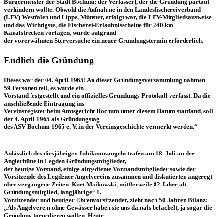
Bürgermeister der Stadt Bochum; der Verfasser), der die Gründung partout
verhindern wollte. Obwohl die Aufnahme in den Landesfischereiverband
(LFV) Westfalen und Lippe, Münster, erfolgt war, die LFV-Mitgliedsausweise
und das Wichtigste, die Fischerei-Erlaubnisscheine für 240 km
Kanalstrecken vorlagen, wurde aufgrund
der vorerwähnten Störversuche ein neuer Gründungstermin erforderlich.
Endlich die Gründung
Dieses war der 04. April 1965! An dieser Gründungsversammlung nahmen
59 Personen teil, es wurde ein
Vorstand festgestellt und ein offizielles Gründungs-Protokoll verfasst. Da die
anschließende Eintragung ins
Vereinsregister beim Amtsgericht Bochum unter diesem Datum stattfand, soll
der 4. April 1965 als Gründungstag
des ASV Bochum 1965 e. V. in der Vereinsgeschichte vermerkt werden.“
Anlässlich des diesjährigen Jubiläumsangeln trafen am 18. Juli an der
Anglerhütte in Legden Gründungsmitglieder,
der heutige Vorstand, einige altgediente Vorstandsmitglieder sowie der
Vorsitzende des Legdener Angelvereins zusammen und diskutierten angeregt
über vergangene Zeiten. Kurt Maikowski, mittlerweile 82 Jahre alt,
Gründungsmitglied, langjähriger 1.
Vorsitzender und heutiger Ehrenvorsitzender, zieht nach 50 Jahren Bilanz:
„Als Angelverein ohne Gewässer haben sie uns damals belächelt, ja sogar die
Gründung torpedieren wollen. Heute