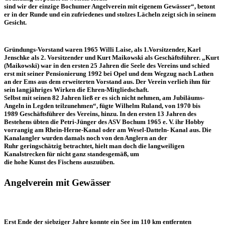
sind wir der einzige Bochumer Angelverein mit eigenem Gewässer“, betont
er in der Runde und ein zufriedenes und stolzes Lächeln zeigt sich in seinem
Gesicht.
Gründungs-Vorstand waren 1965 Willi Laise, als 1.Vorsitzender, Karl
Jenschke als 2. Vorsitzender und Kurt Maikowski als Geschäftsführer. „Kurt
(Maikowski) war in den ersten 25 Jahren die Seele des Vereins und schied
erst mit seiner Pensionierung 1992 bei Opel und dem Wegzug nach Lathen
an der Ems aus dem erweiterten Vorstand aus. Der Verein verlieh ihm für
sein langjähriges Wirken die Ehren-Mitgliedschaft.
Selbst mit seinen 82 Jahren ließ er es sich nicht nehmen, am Jubiläums-
Angeln in Legden teilzunehmen“, fügte Wilhelm Ruland, von 1970 bis
1989 Geschäftsführer des Vereins, hinzu. In den ersten 13 Jahren des
Bestehens übten die Petri-Jünger des ASV Bochum 1965 e. V. ihr Hobby
vorrangig am Rhein-Herne-Kanal oder am Wesel-Datteln- Kanal aus. Die
Kanalangler wurden damals noch von den Anglern an der
Ruhr geringschätzig betrachtet, hielt man doch die langweiligen
Kanalstrecken für nicht ganz standesgemäß, um
die hohe Kunst des Fischens auszuüben.
Angelverein mit Gewässer
Erst Ende der siebziger Jahre konnte ein See im 110 km entfernten